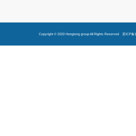
Copyright © 2020
Hengtong group
All Rights Reserved
苏ICP备1