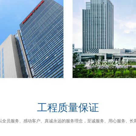
快速反应机制
同的整理与评审，协调销售
免费上门服务：提供7*2
种所需的备品备件。
技术支持、招投标及服务的
巡检服务：使用两种巡检
辩等工作。
不定期巡检：在每季度定
安装及督导服务；根据实际
工程质量保证
务。
以全员服务、感动客户、真诚永远的服务理念，至诚服务、用心服务、长