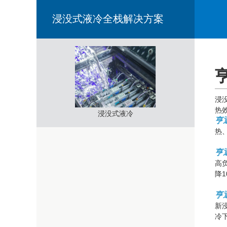
浸没式液冷全栈解决方案
浸
热
浸没式液冷
亨
热
亨
高
降
亨
新
冷