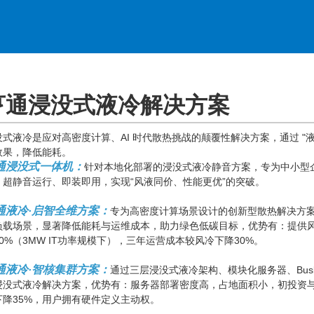
亨通浸没式液冷解决方案
没式液冷是应对高密度计算、AI 时代散热挑战的颠覆性解决方案，通过 "液
效果，降低能耗。
通浸没式一体机：
针对本地化部署的浸没式液冷静音方案，专为中小型
、超静音运行、即装即用，实现“风液同价、性能更优”的突破。
通液冷·启智全维方案：
专为高密度计算场景设计的创新型散热解决方案
负载场景，显著降低能耗与运维成本，助力绿色低碳目标，优势有：提供
10%（3MW IT功率规模下），三年运营成本较风冷下降30%。
通液冷·智核集群方案：
通过三层浸没式液冷架构、模块化服务器、Bus
浸没式液冷解决方案，优势有：服务器部署密度高，占地面积小，初投资与风
下降35%，用户拥有硬件定义主动权。