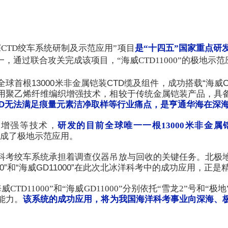
CTD绞车系统研制及示范应用”项目
是“十四五”国家重点研
，通过联合攻关完成该项目，“海威CTD11000”的极地示
首根13000米非金属铠装CTD缆及组件，成功搭载“海威CT
采用聚乙烯纤维编织增强技术，相较于传统金属铠装产品，具
D无法满足
痕量元素
洁净取样等行业痛点，是亨通华海在深海
装增强等技术，
研发的目前全球唯一一根
13000米非金
中完成了极地示范应用。
科考绞车系统承担着调查仪器吊放与回收的关键任务。北极
00”和“海威GD11000”在此次北冰洋科考中的成功应用，
海威CTD11000”和“海威GD11000”分别依托“雪龙2”号
能力。
该系统的成功应用，将为我国海洋科考事业向深海、