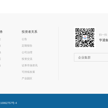
务
投资者关系
扫一扫
念
公告
亨通
业
定期报告
动
公司治理
企业集群
案
投资交流
台
证券市场资讯
可持续发展
产业园区
10062757号-4