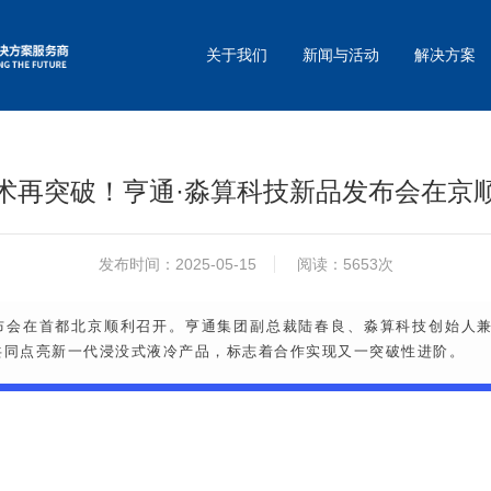
关于我们
新闻与活动
解决方案
术再突破！亨通·淼算科技新品发布会在京
发布时间：2025-05-15
阅读：5653次
发布会在首都北京顺利召开。
亨通集团
副总裁陆春良、淼算科技创始人兼
共同点亮新一代浸没式液冷产品，标志着合作实现又一突破性进阶。