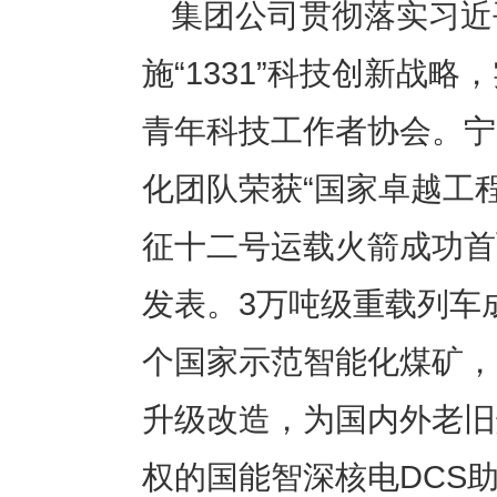
集团公司贯彻落实习近
施“1331”科技创新战略
青年科技工作者协会。宁
化团队荣获“国家卓越工
征十二号运载火箭成功首
发表。3万吨级重载列车
个国家示范智能化煤矿，
升级改造，为国内外老旧
权的国能智深核电DCS助