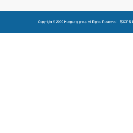
Copyright © 2020
Hengtong group
All Rights Reserved
苏ICP备1