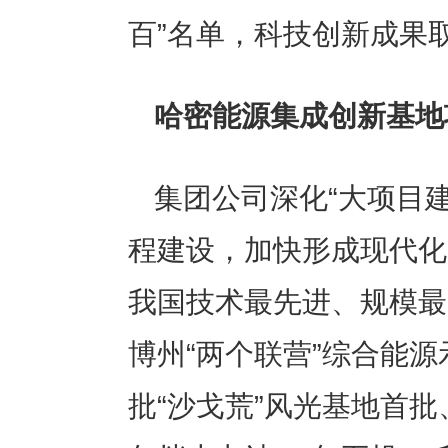
百”名单，科技创新成果
哈密能源集成创新基地
集团公司深化“大项目建
程建设，加快形成现代化
我国技术最先进、规模最
博州“两个联营”综合能
批“沙戈荒”风光基地首