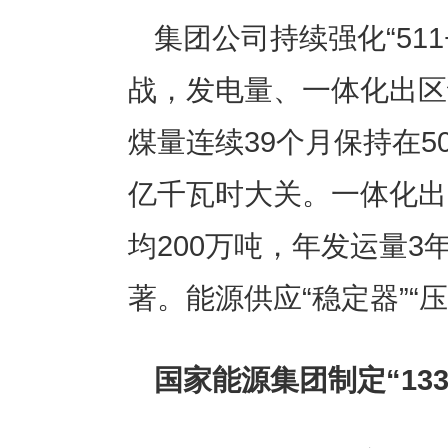
集团公司持续强化“51
战，发电量、一体化出区
煤量连续39个月保持在5
亿千瓦时大关。一体化出
均200万吨，年发运量
著。能源供应“稳定器”
国家能源集团制定“13