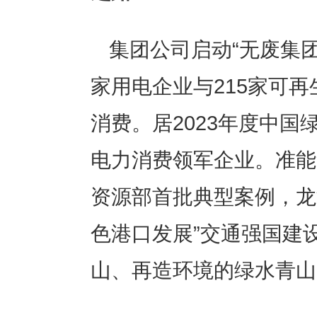
集团公司启动“无废集团
家用电企业与215家可再
消费。居2023年度中国
电力消费领军企业。准能
资源部首批典型案例，龙
色港口发展”交通强国建
山、再造环境的绿水青山