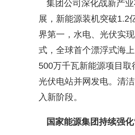
集团公司深化战新产业
展，新能源装机突破1.
界第一，水电、光伏实现
式，全球首个漂浮式海上
500万千瓦新能源项目
光伏电站并网发电。清洁
入新阶段。
国家能源集团持续强化“