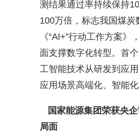
测结果通过率持续保持1
100万倍，标志我国煤
《“AI+”行动工作方
面支撑数字化转型。首个
工智能技术从研发到应用
应用场景高端化、智能化
国家能源集团荣获央企
局面