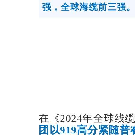
强，全球海缆前三强
在《2024年全球线
团以919高分紧随
普