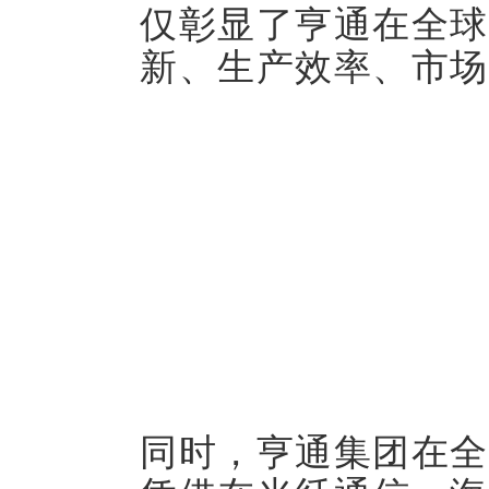
仅彰显了亨通在全球
新、生产效率、市场
同时，亨通集团在全