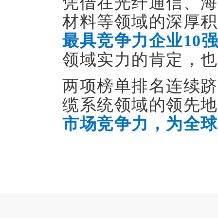
凭借在光纤通信、海
材料等领域的深厚积
最具竞争力企业10
领域实力的肯定，也
两项榜单排名连续跻
缆系统领域的领先地
市场竞争力，为全球