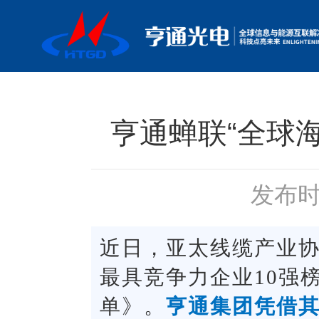
亨通蝉联“全球
发布时间
近日，亚太线缆产业协
最具竞争力企业10强榜
单》。
亨通集团
凭借