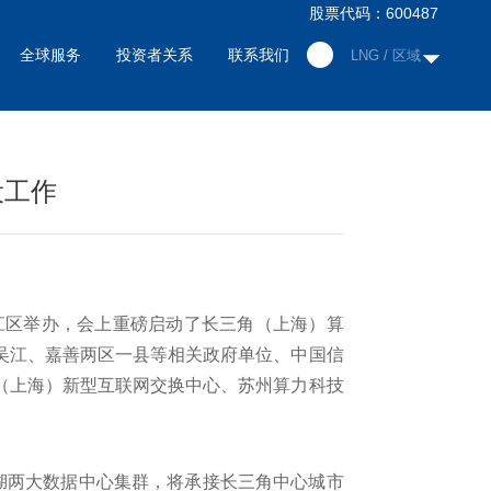
股票代码：600487
全球服务
投资者关系
联系我们
LNG / 区域
设工作
吴江区举办，会上重磅启动了长三角（上海）算
吴江、嘉善两区一县等相关政府单位、中国信
（上海）新型互联网交换中心、苏州算力科技
湖两大数据中心集群，将承接长三角中心城市