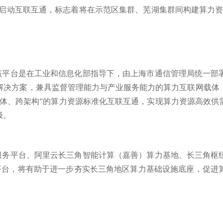
启动互联互通，标志着将在示范区集群、芜湖集群间构建算力资
该平台是在工业和信息化部指导下，由上海市通信管理局统一部
解决方案，兼具监督管理能力与产业服务能力的算力互联网载体
主体、跨架构”的算力资源标准化互联互通，实现算力资源高效供
级。
服务平台、阿里云长三角智能计算（嘉善）算力基地、长三角枢
通平台，将有助于进一步夯实长三角地区算力基础设施底座，促进