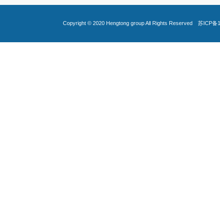
Copyright © 2020
Hengtong group
All Rights Reserved
苏ICP备1